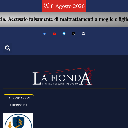
8 Agosto 2026
. Accusato falsamente di maltrattamenti a moglie e figlio: 
LAFIONDA.COM
ADERISCE A