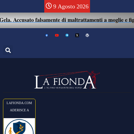
9 Agosto 2026
la. Accusato falsamente di maltrattamenti a moglie e figlio
LAFIONDA.COM
ADERISCE A