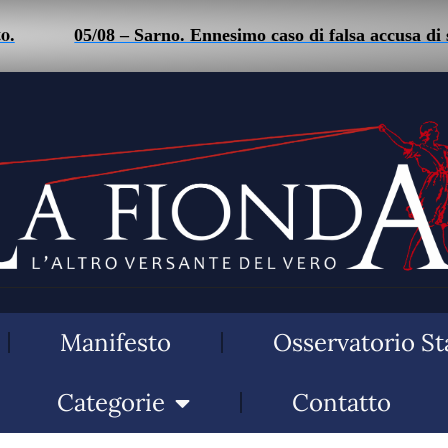
05/08 – Sarno. Ennesimo caso di falsa accusa di stalki
Manifesto
Osservatorio St
Categorie
Contatto