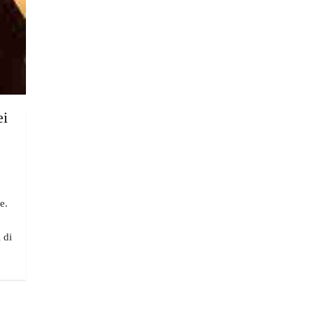
ei
e.
 di