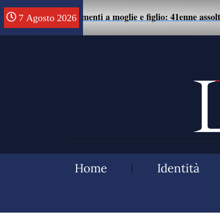
te di maltrattamenti a moglie e figlio: 41enne assolto.
7 Agosto 2026
Home
Identità