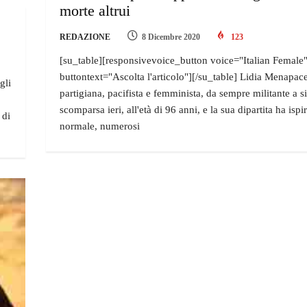
morte altrui
REDAZIONE
8 Dicembre 2020
123
[su_table][responsivevoice_button voice="Italian Female
buttontext="Ascolta l'articolo"][/su_table] Lidia Menapace
gli
partigiana, pacifista e femminista, da sempre militante a si
scomparsa ieri, all'età di 96 anni, e la sua dipartita ha isp
 di
normale, numerosi