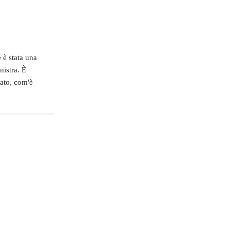
"
 è stata una
nistra. È
irato, com'è