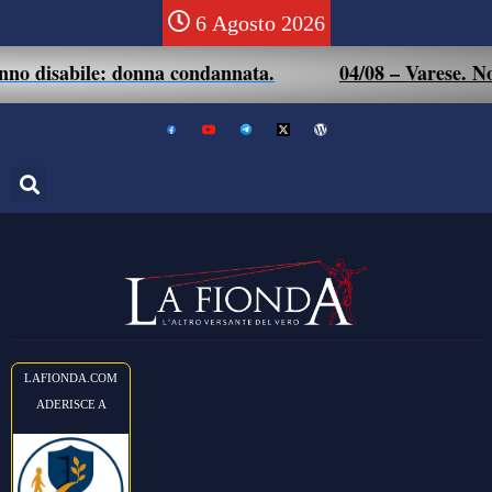
6 Agosto 2026
o disabile: donna condannata.
04/08 – Varese. Non s
LAFIONDA.COM
ADERISCE A