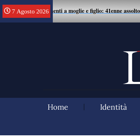
te di maltrattamenti a moglie e figlio: 41enne assolto.
7 Agosto 2026
Home
Identità