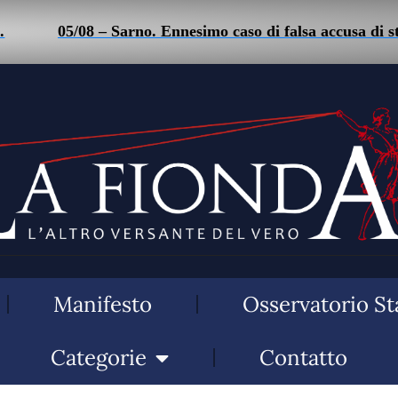
05/08 – Sarno. Ennesimo caso di falsa accusa di stalk
Manifesto
Osservatorio St
Categorie
Contatto