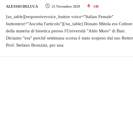
ALESSIO DELUCA
25 Novembre 2020
140
[su_table][responsivevoice_button voice="Italian Female"
buttontext="Ascolta l'articolo"][/su_table] Donato Mitola era Cultore
della materia di bioetica presso l'Università "Aldo Moro" di Bari.
Diciamo "era" perché settimana scorsa è stato sospeso dal suo Rettor
Prof. Stefano Bronzini, per una