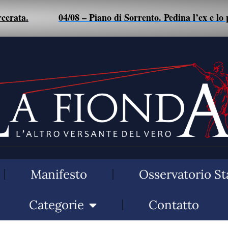
ata
.
04/08 – Piano di Sorrento. Pedina l’ex e lo pic
Manifesto
Osservatorio St
Categorie
Contatto