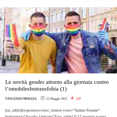
Le novità gender attorno alla giornata contro
l’omobilesbotransfobia (1)
VINCENZO MOGGIA
23 Maggio 2022
137
[su_table][responsivevoice_button voice="Italian Female"
buttontext="Ascolta l'articolo"][/su_table] Il 17 maggio scorso