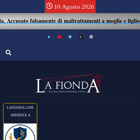
10 Agosto 2026
cusato falsamente di maltrattamenti a moglie e figlio: 41e
LAFIONDA.COM
ADERISCE A