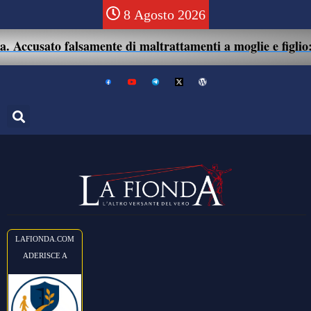
8 Agosto 2026
ccusato falsamente di maltrattamenti a moglie e figlio: 41
LAFIONDA.COM
ADERISCE A