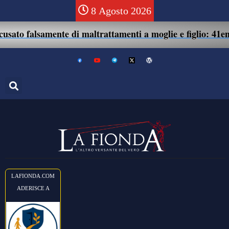
8 Agosto 2026
ente di maltrattamenti a moglie e figlio: 41enne assolto.
LAFIONDA.COM
ADERISCE A