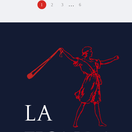
…
1
2
3
6