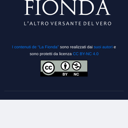
I contenuti de “La Fionda”
sono realizzati dai
suoi autori
e
sono protetti da licenza
CC BY-NC 4.0