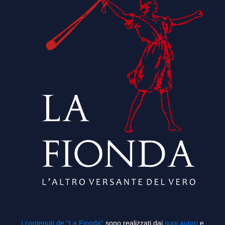
I contenuti de “La Fionda”
sono realizzati dai
suoi autori
e