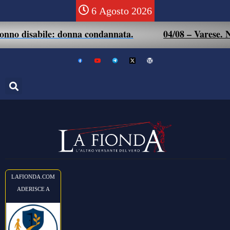
6 Agosto 2026
nno disabile: donna condannata.
04/08 – Varese. Non 
LAFIONDA.COM
ADERISCE A