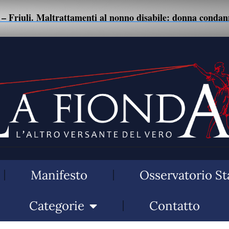
riuli. Maltrattamenti al nonno disabile: donna condannata
Manifesto
Osservatorio St
Categorie
Contatto