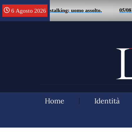
05/08 – F
i falsa accusa di stalking: uomo assolto.
6 Agosto 2026
Home
Identità