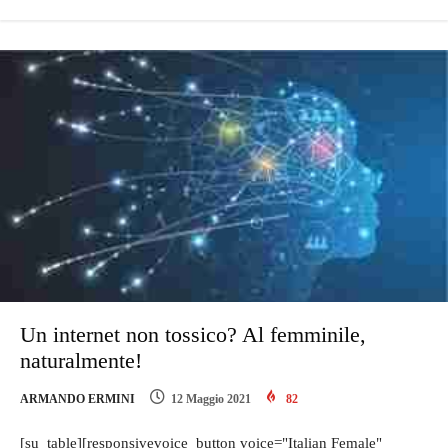
Un internet non tossico? Al femminile,
naturalmente!
ARMANDO ERMINI
12 Maggio 2021
82
[su_table][responsivevoice_button voice="Italian Female"