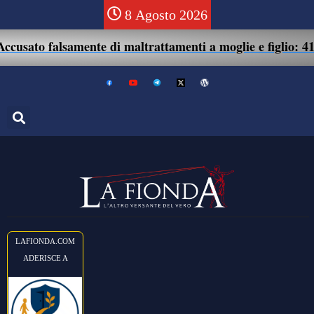
8 Agosto 2026
o falsamente di maltrattamenti a moglie e figlio: 41enne a
LAFIONDA.COM
ADERISCE A