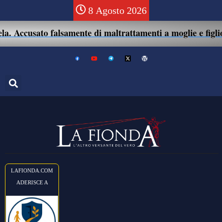
8 Agosto 2026
 Accusato falsamente di maltrattamenti a moglie e figlio: 
LAFIONDA.COM
ADERISCE A