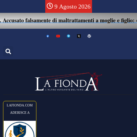
9 Agosto 2026
to falsamente di maltrattamenti a moglie e figlio: 41enne a
LAFIONDA.COM
ADERISCE A