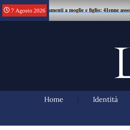
mente di maltrattamenti a moglie e figlio: 41enne assolto.
7 Agosto 2026
Home
Identità