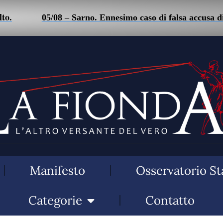
05/08 – Sarno. Ennesimo caso di falsa accusa di sta
Manifesto
Osservatorio St
Categorie
Contatto