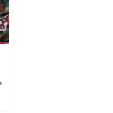
i
Il
.