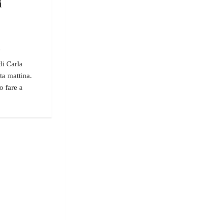
i
"
di Carla
ta mattina.
o fare a