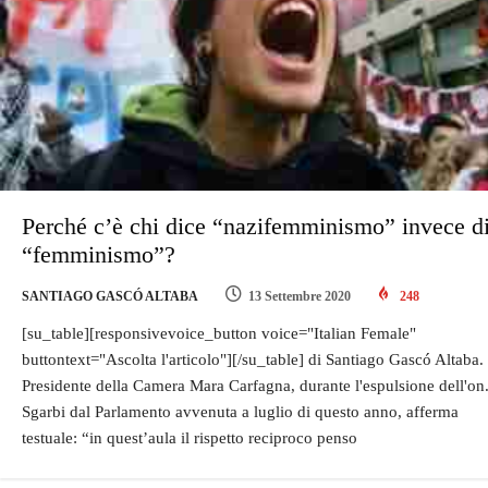
Perché c’è chi dice “nazifemminismo” invece d
“femminismo”?
SANTIAGO GASCÓ ALTABA
13 Settembre 2020
248
[su_table][responsivevoice_button voice="Italian Female"
buttontext="Ascolta l'articolo"][/su_table] di Santiago Gascó Altaba. 
Presidente della Camera Mara Carfagna, durante l'espulsione dell'on
Sgarbi dal Parlamento avvenuta a luglio di questo anno, afferma
testuale: “in quest’aula il rispetto reciproco penso