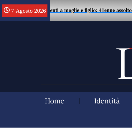
 di maltrattamenti a moglie e figlio: 41enne assolto.
7 Agosto 2026
Home
Identità