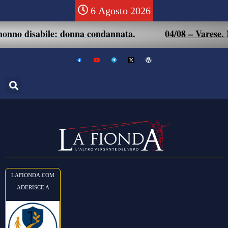
6 Agosto 2026
nno disabile: donna condannata.
04/08 – Varese. Non
LAFIONDA.COM
ADERISCE A