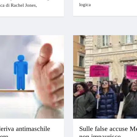
logica
ica di Rachel Jones,
eriva antimaschile
Sulle false accuse M
nere
non impaurisce