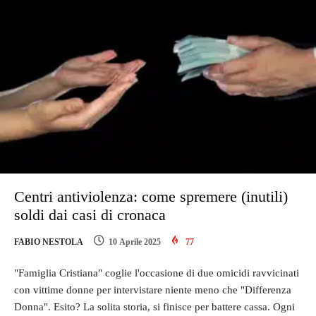
Centri antiviolenza: come spremere (inutili)
soldi dai casi di cronaca
FABIO NESTOLA
10 Aprile 2025
77
"Famiglia Cristiana" coglie l'occasione di due omicidi ravvicinati
con vittime donne per intervistare niente meno che "Differenza
Donna". Esito? La solita storia, si finisce per battere cassa. Ogni