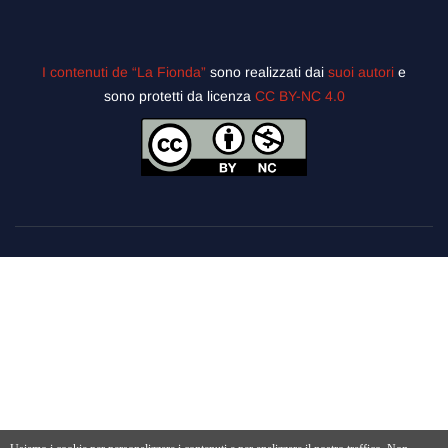
I contenuti de “La Fionda”
sono realizzati dai
suoi autori
e
sono protetti da licenza
CC BY-NC 4.0