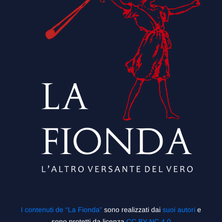
I contenuti de “La Fionda”
sono realizzati dai
suoi autori
e
sono protetti da licenza
CC BY-NC 4.0