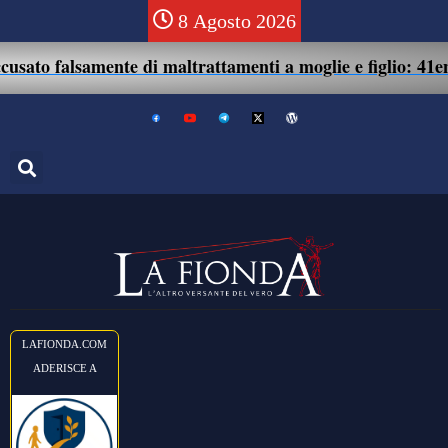
8 Agosto 2026
samente di maltrattamenti a moglie e figlio: 41enne assolto
LAFIONDA.COM
ADERISCE A