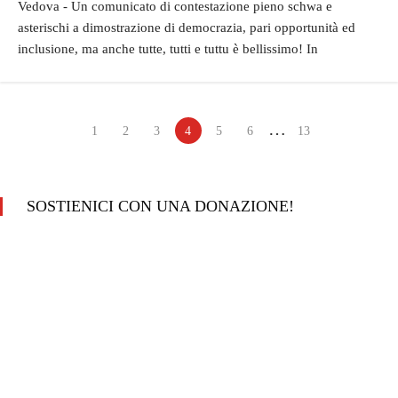
Vedova - Un comunicato di contestazione pieno schwa e
asterischi a dimostrazione di democrazia, pari opportunità ed
inclusione, ma anche tutte, tutti e tuttu è bellissimo! In
…
1
2
3
4
5
6
13
SOSTIENICI CON UNA DONAZIONE!