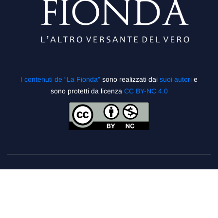
I contenuti de “La Fionda”
sono realizzati dai
suoi autori
e
sono protetti da licenza
CC BY-NC 4.0