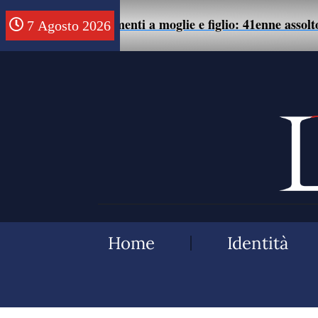
te di maltrattamenti a moglie e figlio: 41enne assolto.
7 Agosto 2026
Home
Identità