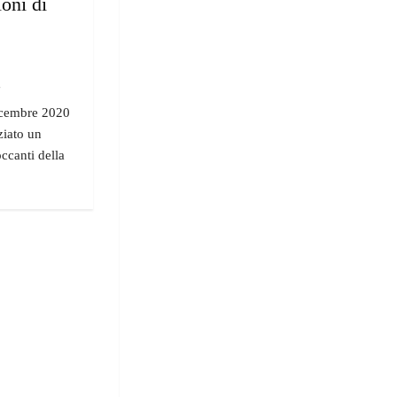
ioni di
"
dicembre 2020
ziato un
ccanti della