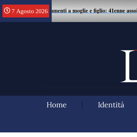
te di maltrattamenti a moglie e figlio: 41enne assolto.
7 Agosto 2026
Home
Identità