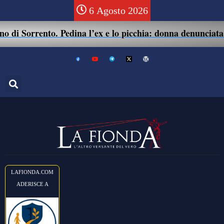
6 Agosto 2026
di Sorrento. Pedina l’ex e lo picchia: donna denunciata pe
LAFIONDA.COM
ADERISCE A