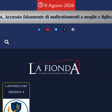
8 Agosto 2026
ccusato falsamente di maltrattamenti a moglie e figlio: 41
LAFIONDA.COM
ADERISCE A