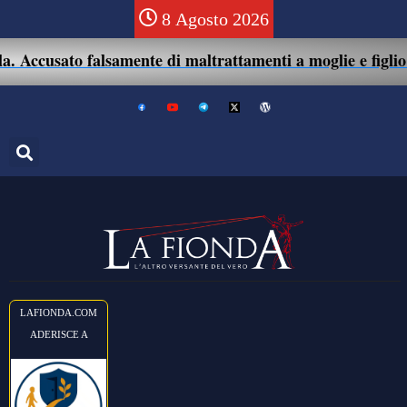
8 Agosto 2026
Accusato falsamente di maltrattamenti a moglie e figlio: 41
LAFIONDA.COM
ADERISCE A