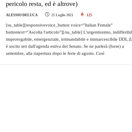
pericolo resta, ed è altrove)
ALESSIO DELUCA
21 Luglio 2021
125
[su_table][responsivevoice_button voice="Italian Female"
buttontext="Ascolta l'articolo"][/su_table] L'urgentissimo, indifferibi
improrogabile, emergenziale, irrimandabile e immarcescibile DDL Z
è uscito ieri dall'agenda estiva del Senato. Se ne parlerà (forse) a
settembre, alla riapertura dopo le ferie di agosto. Così