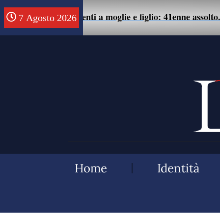
te di maltrattamenti a moglie e figlio: 41enne assolto.
7 Agosto 2026
Home
Identità