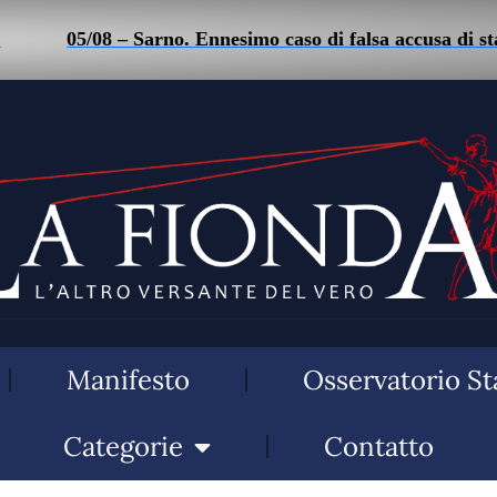
05/08 – Sarno. Ennesimo caso di falsa accusa di stalki
Manifesto
Osservatorio St
Categorie
Contatto