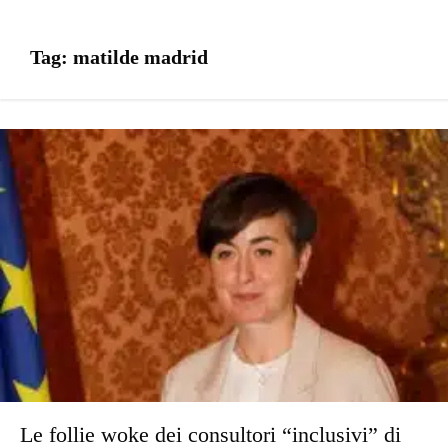
Tag:
matilde madrid
Le follie woke dei consultori “inclusivi” di