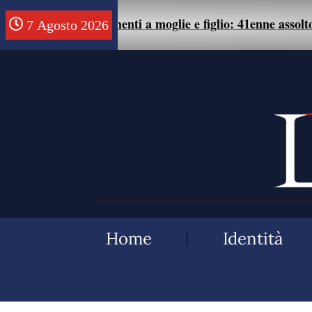
te di maltrattamenti a moglie e figlio: 41enne assolto.
7 Agosto 2026
Home
Identità