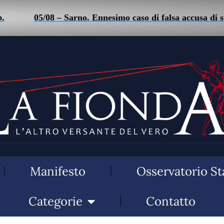
05/08 – Sarno. Ennesimo caso di falsa accusa di stalk
Manifesto
Osservatorio St
Categorie
Contatto