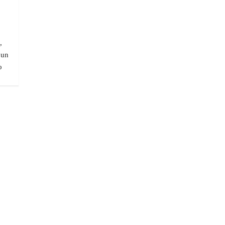
,
 un
o