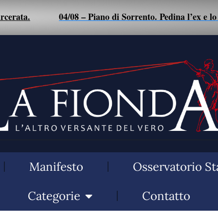
rata
.
04/08 – Piano di Sorrento. Pedina l’ex e lo pi
Manifesto
Osservatorio St
Categorie
Contatto