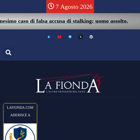
7 Agosto 2026
imo caso di falsa accusa di stalking: uomo assolto.
LAFIONDA.COM
ADERISCE A