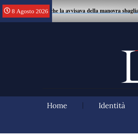
isce un uomo che la avvisava della manovra sbagliata con 
8 Agosto 2026
Home
Identità