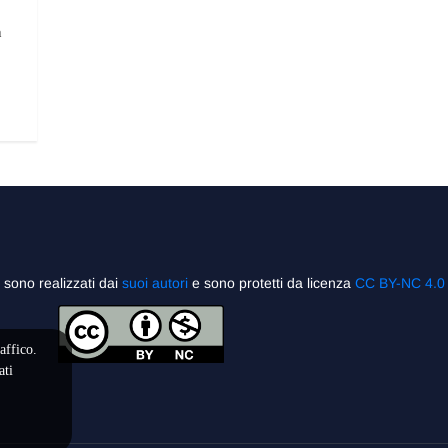
n
”
sono realizzati dai
suoi autori
e sono protetti da licenza
CC BY-NC 4.0
affico.
ati