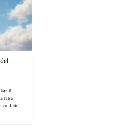
 del
lare il
la falsa
n conflitto