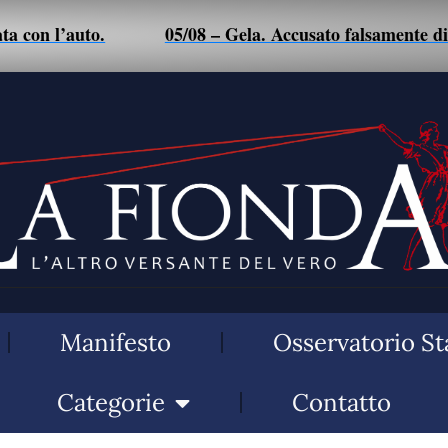
l’auto.
05/08 – Gela. Accusato falsamente di maltrat
Manifesto
Osservatorio St
Categorie
Contatto