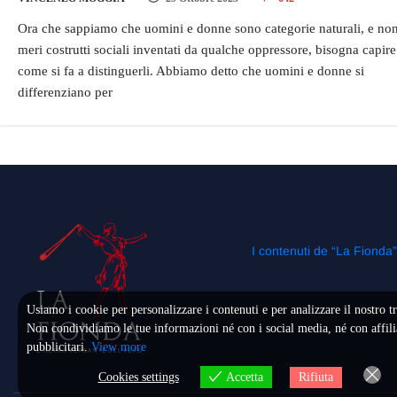
Ora che sappiamo che uomini e donne sono categorie naturali, e no
meri costrutti sociali inventati da qualche oppressore, bisogna capire
come si fa a distinguerli. Abbiamo detto che uomini e donne si
differenziano per
I contenuti de “La Fionda
Usiamo i cookie per personalizzare i contenuti e per analizzare il nostro tr
Non condividiamo le tue informazioni né con i social media, né con affili
pubblicitari.
View more
Cookies settings
Rifiuta
Accetta