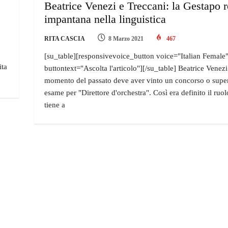
Beatrice Venezi e Treccani: la Gestapo r
impantana nella linguistica
RITA CASCIA
8 Marzo 2021
467
[su_table][responsivevoice_button voice="Italian Female
ita
buttontext="Ascolta l'articolo"][/su_table] Beatrice Venez
momento del passato deve aver vinto un concorso o supe
esame per "Direttore d'orchestra". Così era definito il ruolo
tiene a