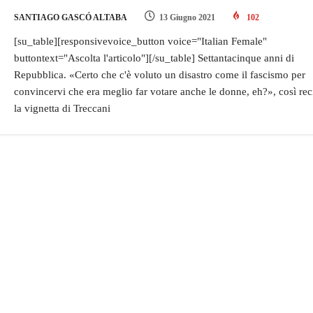
SANTIAGO GASCÓ ALTABA
13 Giugno 2021
102
[su_table][responsivevoice_button voice="Italian Female"
buttontext="Ascolta l'articolo"][/su_table] Settantacinque anni di
Repubblica. «Certo che c'è voluto un disastro come il fascismo per
convincervi che era meglio far votare anche le donne, eh?», così rec
la vignetta di Treccani