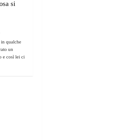
osa si
"
i in qualche
rato un
 e così lei ci