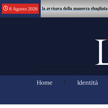
sce un uomo che la avvisava della manovra sbagliata con l
8 Agosto 2026
Home
Identità