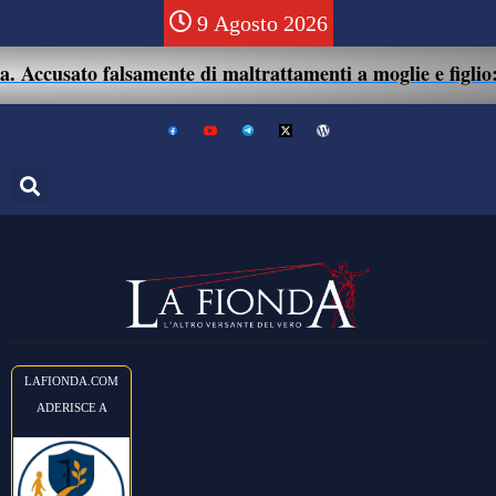
9 Agosto 2026
ccusato falsamente di maltrattamenti a moglie e figlio: 41e
LAFIONDA.COM
ADERISCE A