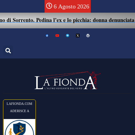
6 Agosto 2026
 di Sorrento. Pedina l’ex e lo picchia: donna denunciata pe
LAFIONDA.COM
ADERISCE A