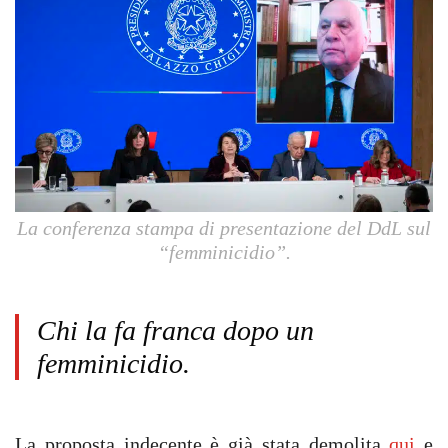
La conferenza stampa di presentazione del DdL sul
“femminicidio”.
Chi la fa franca dopo un
femminicidio.
La proposta indecente è già stata demolita
qui
e