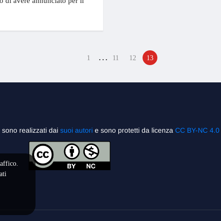
o di avere annunciato per il
…
1
11
12
13
”
sono realizzati dai
suoi autori
e sono protetti da licenza
CC BY-NC 4.0
affico.
ati