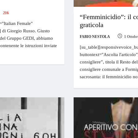
216
“Femminicidio”: il co
="Italian Female"
graticola
e] di Giorgio Russo. Giusto
FABIO NESTOLA
1 Ottobr
sta del Gruppo GEDI, abbiamo
contenente le istruzioni inviate
[su_table][responsivevoice_bu
buttontext="Ascolta l'articolo"
consigliere”, titola il Resto d
consigliere comunale a Formig
sacrosanta: il femminicidio no