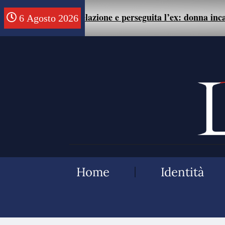
lla fine della relazione e perseguita l’ex: donna incarcerat
6 Agosto 2026
Home
Identità