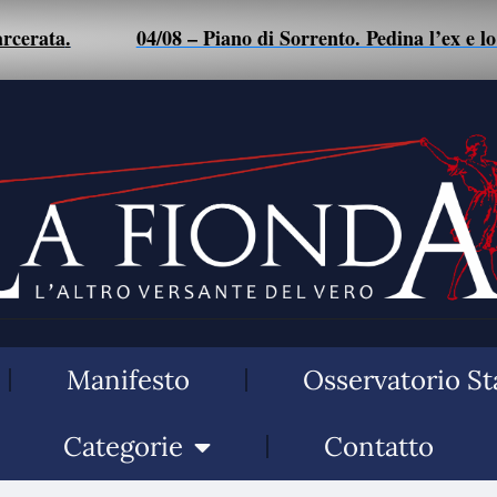
a
.
04/08 – Piano di Sorrento. Pedina l’ex e lo picch
Manifesto
Osservatorio St
Categorie
Contatto