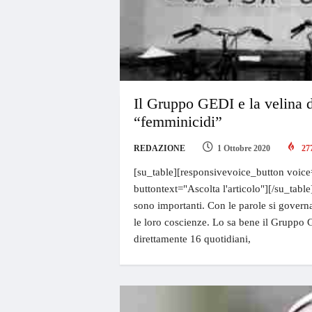
Il Gruppo GEDI e la velina d
“femminicidi”
REDAZIONE
1 Ottobre 2020
27
[su_table][responsivevoice_button voice
buttontext="Ascolta l'articolo"][/su_tabl
sono importanti. Con le parole si governa
le loro coscienze. Lo sa bene il Gruppo 
direttamente 16 quotidiani,