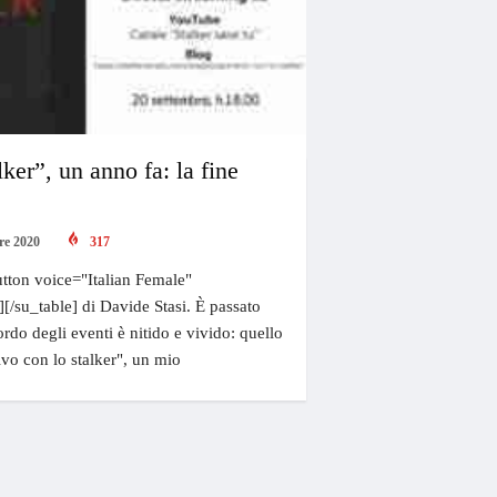
lker”, un anno fa: la fine
re 2020
317
tton voice="Italian Female"
][/su_table] di Davide Stasi. È passato
rdo degli eventi è nitido e vivido: quello
tivo con lo stalker", un mio