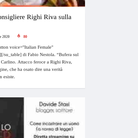
nsigliere Righi Riva sulla
e 2020
80
tton voice="Italian Female"
][/su_table] di Fabio Nestola. “Bufera sul
el Carlino. Attacco feroce a Righi Riva,
ine, che ha osato dire una verità
n esiste.