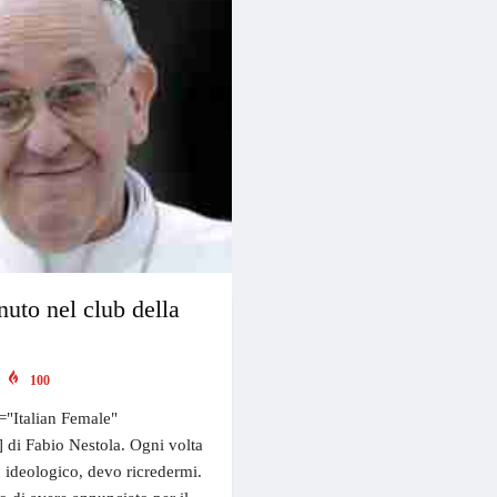
uto nel club della
100
="Italian Female"
] di Fabio Nestola. Ogni volta
o ideologico, devo ricredermi.