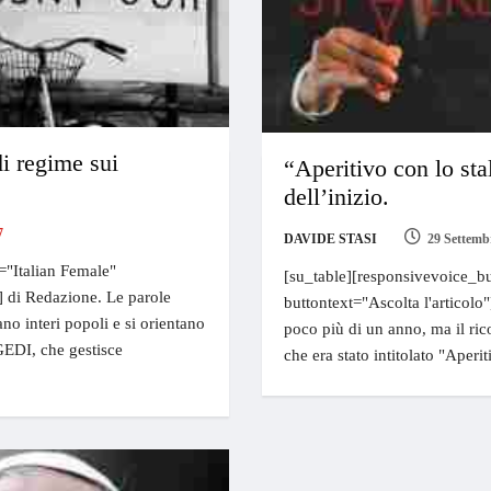
i regime sui
“Aperitivo con lo sta
dell’inizio.
7
DAVIDE STASI
29 Settemb
="Italian Female"
[su_table][responsivevoice_bu
e] di Redazione. Le parole
buttontext="Ascolta l'articolo"
no interi popoli e si orientano
poco più di un anno, ma il rico
GEDI, che gestisce
che era stato intitolato "Aperi