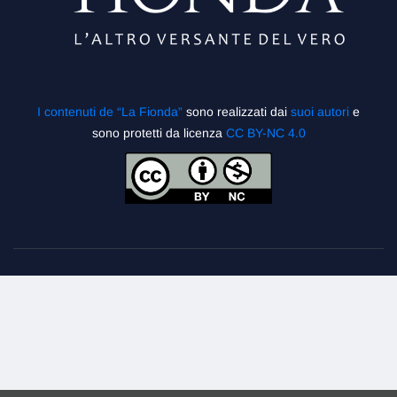
I contenuti de “La Fionda”
sono realizzati dai
suoi autori
e
sono protetti da licenza
CC BY-NC 4.0