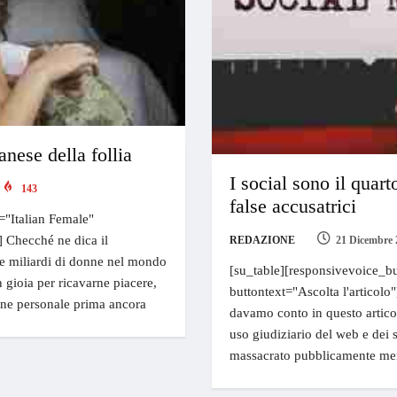
anese della follia
I social sono il quart
143
false accusatrici
="Italian Female"
] Checché ne dica il
REDAZIONE
21 Dicembre 
he miliardi di donne nel mondo
[su_table][responsivevoice_bu
 gioia per ricavarne piacere,
buttontext="Ascolta l'articolo
one personale prima ancora
davamo conto in questo articol
uso giudiziario del web e dei
massacrato pubblicamente men