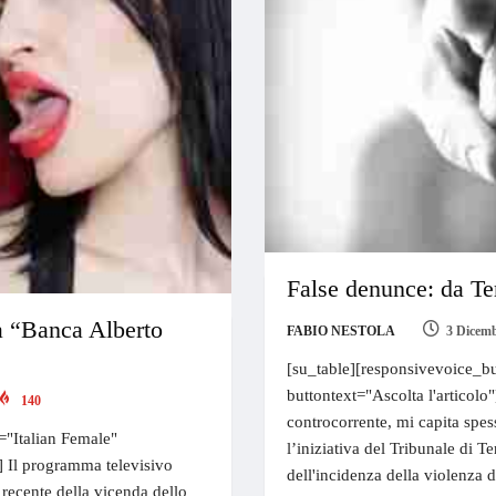
False denunce: da Ter
la “Banca Alberto
FABIO NESTOLA
3 Dicem
[su_table][responsivevoice_bu
buttontext="Ascolta l'articolo
140
controcorrente, mi capita spes
="Italian Female"
l’iniziativa del Tribunale di T
e] Il programma televisivo
dell'incidenza della violenza 
recente della vicenda dello