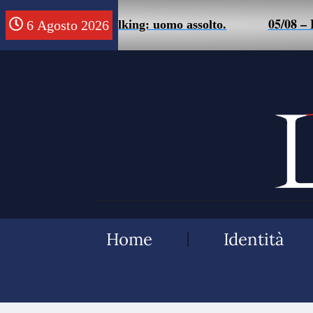
05/08 – Friuli. Malt
usa di stalking: uomo assolto.
6 Agosto 2026
Home
Identità