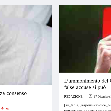
L’ammonimento del Qu
false accuse si può
enza consenso
REDAZIONE
17 Dicembre 
o
[su_table][responsivevoice_bu
99