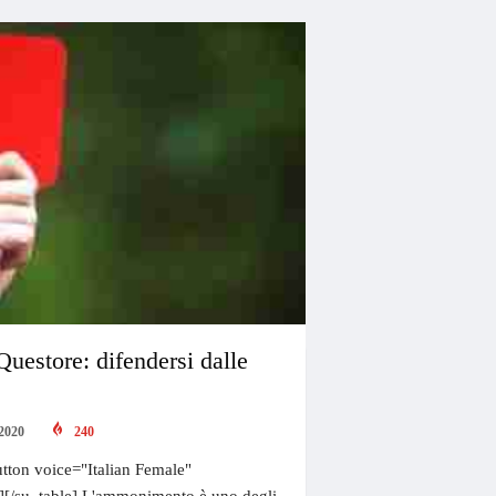
estore: difendersi dalle
2020
240
tton voice="Italian Female"