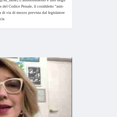
o"][/su_table] L'ammonimento è uno degli
bis del Codice Penale, il cosiddetto "anti-
a di via di mezzo prevista dal legislatore
cia