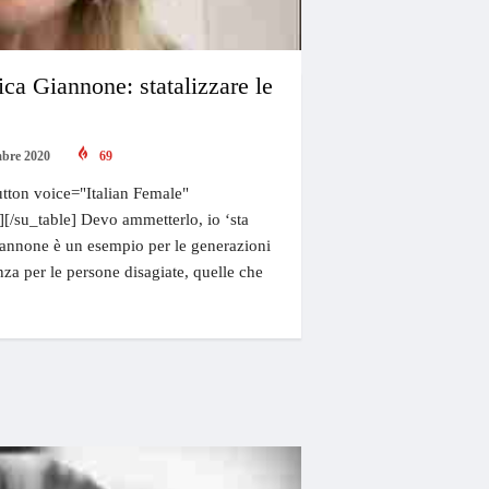
ca Giannone: statalizzare le
mbre 2020
69
tton voice="Italian Female"
"][/su_table] Devo ammetterlo, io ‘sta
annone è un esempio per le generazioni
nza per le persone disagiate, quelle che