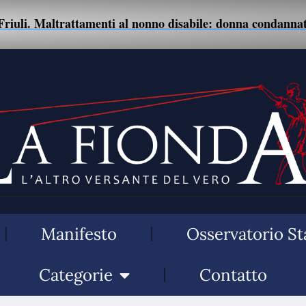
rattamenti al nonno disabile: donna condannata.
04
Manifesto
Osservatorio St
Categorie
Contatto