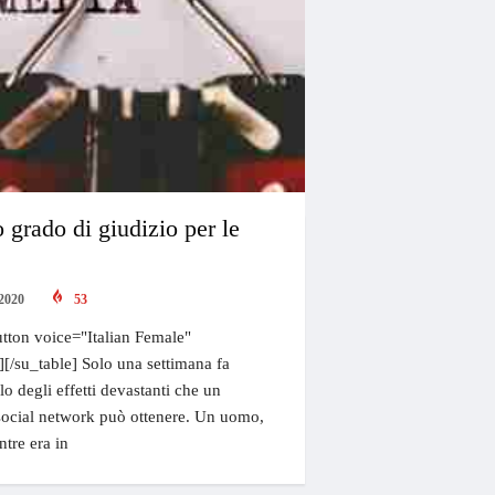
o grado di giudizio per le
2020
53
tton voice="Italian Female"
"][/su_table] Solo una settimana fa
o degli effetti devastanti che un
 social network può ottenere. Un uomo,
tre era in