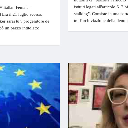
buttontext="Ascolta l'articol
istituti legati all'articolo 612 
="Italian Female"
stalking". Consiste in una sort
 Era il 21 luglio scorso,
tra l'archiviazione della denun
ker sarai tu", progenitore de
cò un pezzo intitolato: