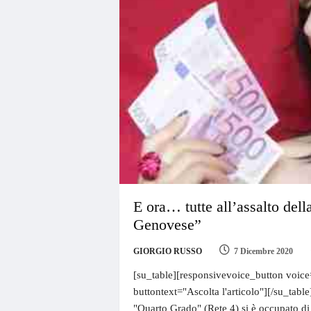
E ora… tutte all’assalto del
Genovese”
GIORGIO RUSSO
7 Dicembre 2020
[su_table][responsivevoice_button voice
buttontext="Ascolta l'articolo"][/su_tabl
"Quarto Grado" (Rete 4) si è occupato di 