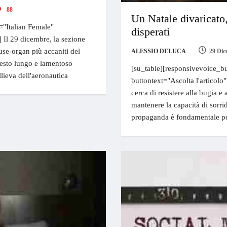
88
Un Natale divaricato,
="Italian Female"
disperati
] Il 29 dicembre, la sezione
se-organ più accaniti del
ALESSIO DELUCA
29 Dic
esto lungo e lamentoso
[su_table][responsivevoice_bu
llieva dell'aeronautica
buttontext="Ascolta l'articolo
cerca di resistere alla bugia e 
mantenere la capacità di sorrid
propaganda è fondamentale p