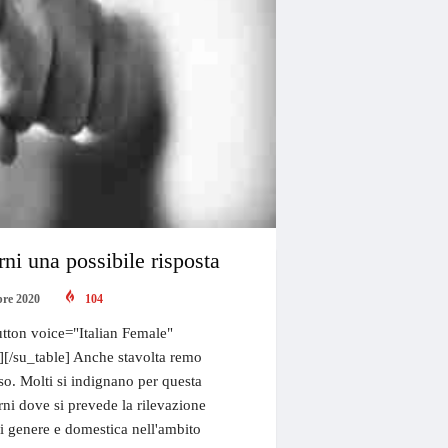
ni una possibile risposta
bre 2020
104
tton voice="Italian Female"
"][/su_table] Anche stavolta remo
so. Molti si indignano per questa
erni dove si prevede la rilevazione
di genere e domestica nell'ambito