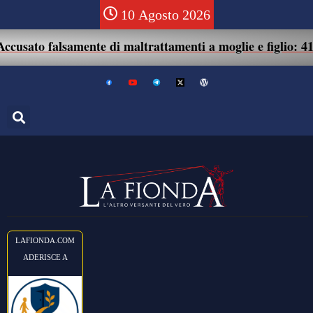
10 Agosto 2026
ato falsamente di maltrattamenti a moglie e figlio: 41enne 
LAFIONDA.COM
ADERISCE A