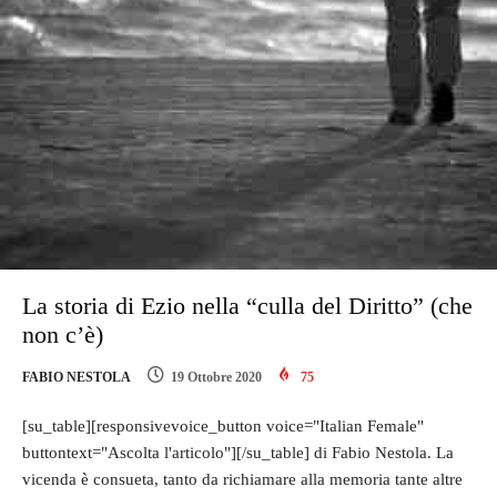
La storia di Ezio nella “culla del Diritto” (che
non c’è)
FABIO NESTOLA
19 Ottobre 2020
75
[su_table][responsivevoice_button voice="Italian Female"
buttontext="Ascolta l'articolo"][/su_table] di Fabio Nestola. La
vicenda è consueta, tanto da richiamare alla memoria tante altre