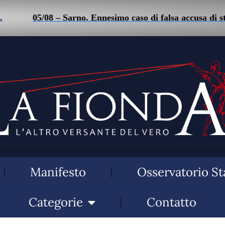
05/08 – Sarno. Ennesimo caso di falsa accusa di stalk
Manifesto
Osservatorio St
Categorie
Contatto