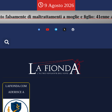
9 Agosto 2026
mente di maltrattamenti a moglie e figlio: 41enne assolto.
LAFIONDA.COM
ADERISCE A