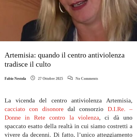
Artemisia: quando il centro antiviolenza
tradisce il culto
Fabio Nestola
27 Ottobre 2025
No Comments
La vicenda del centro antiviolenza Artemisia,
cacciato con disonore
dal consorzio
D.I.Re. –
Donne in Rete contro la violenza
, ci dà uno
spaccato esatto della realtà in cui siamo costretti a
vivere da decenni. Di fatto, l’unico atteggiamento