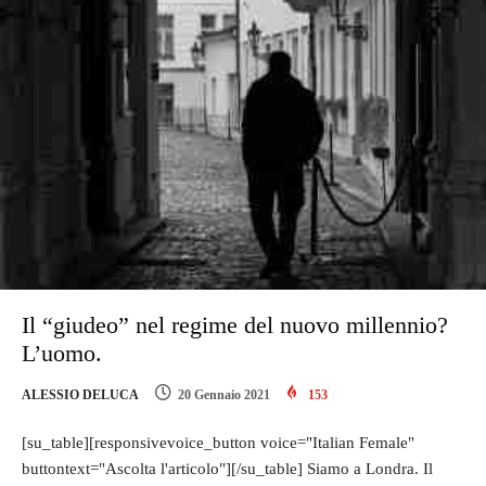
Il “giudeo” nel regime del nuovo millennio?
L’uomo.
ALESSIO DELUCA
20 Gennaio 2021
153
[su_table][responsivevoice_button voice="Italian Female"
buttontext="Ascolta l'articolo"][/su_table] Siamo a Londra. Il