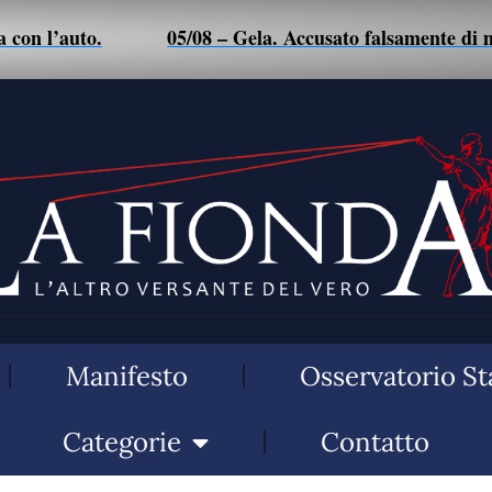
’auto.
05/08 – Gela. Accusato falsamente di maltrat
Manifesto
Osservatorio St
Categorie
Contatto