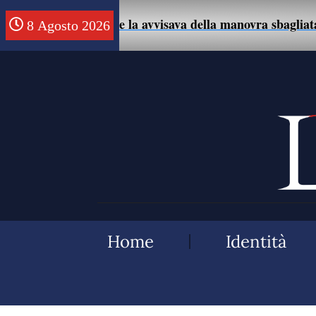
sce un uomo che la avvisava della manovra sbagliata con l
8 Agosto 2026
Home
Identità