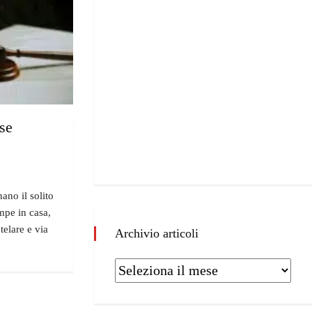
lse
ano il solito
mpe in casa,
telare e via
Archivio articoli