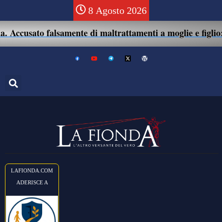
8 Agosto 2026
Accusato falsamente di maltrattamenti a moglie e figlio: 41
LAFIONDA.COM
ADERISCE A