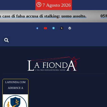
7 Agosto 2026
05/08 – F
i falsa accusa di stalking: uomo assolto.
LAFIONDA.COM
ADERISCE A