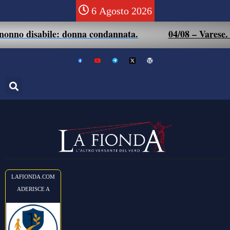
6 Agosto 2026
onno disabile: donna condannata.
04/08 – Varese. No
LAFIONDA.COM
ADERISCE A